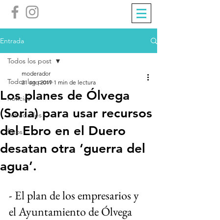
Entrada
Todos los post
moderador
Todos los post
21 ago 2019
1 min de lectura
Los planes de Ólvega
noticias
(Soria) para usar recursos
actividades
del Ebro en el Duero
fotos
desatan otra ‘guerra del
agua’.
- El plan de los empresarios y 
el Ayuntamiento de Ólvega 