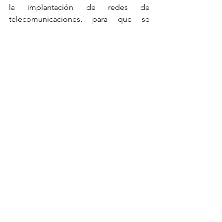
la implantación de redes de 
telecomunicaciones, para que se 
encargue de diseñar el reparto de 
municipios entre las tres compañías 
que están obligadas a dar la cobertura.
Un plan que cuenta con los recelos de 
la Comisión Nacional de los Mercados 
y de la Competencia (CNMC) que 
estima que el reparto del mercado 
podría dar lugar a la configuración de 
“monopolios zonales” y a la 
eliminación de facto de la competencia 
en el mercado minorista de banda, 
entre los tres operadores licenciatarios 
y frente a terceros.
noticias