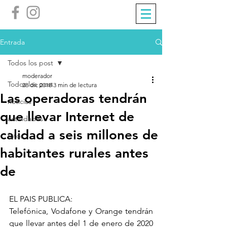
Entrada
Todos los post
moderador
Todos los post
28 dic 2018
3 min de lectura
Las operadoras tendrán
noticias
que llevar Internet de
actividades
calidad a seis millones de
fotos
habitantes rurales antes
de
EL PAIS PUBLICA:
Telefónica, Vodafone y Orange tendrán 
que llevar antes del 1 de enero de 2020 